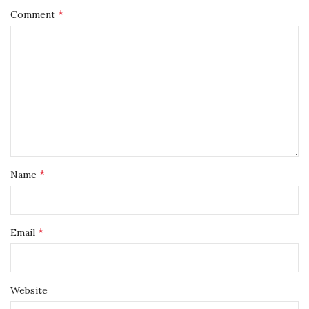
*
Comment
*
Name
*
Email
Website