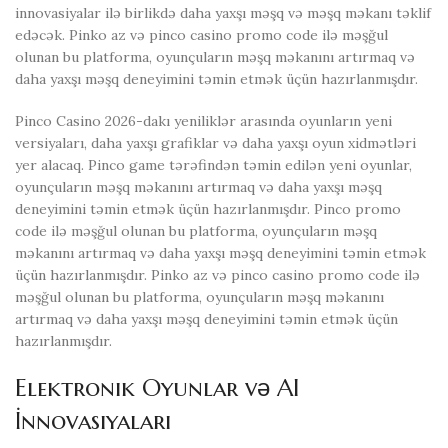
innovasiyalar ilə birlikdə daha yaxşı məşq və məşq məkanı təklif
edəcək. Pinko az və pinco casino promo code ilə məşğul
olunan bu platforma, oyunçuların məşq məkanını artırmaq və
daha yaxşı məşq deneyimini təmin etmək üçün hazırlanmışdır.
Pinco Casino 2026-dakı yeniliklər arasında oyunların yeni
versiyaları, daha yaxşı grafiklar və daha yaxşı oyun xidmətləri
yer alacaq. Pinco game tərəfindən təmin edilən yeni oyunlar,
oyunçuların məşq məkanını artırmaq və daha yaxşı məşq
deneyimini təmin etmək üçün hazırlanmışdır. Pinco promo
code ilə məşğul olunan bu platforma, oyunçuların məşq
məkanını artırmaq və daha yaxşı məşq deneyimini təmin etmək
üçün hazırlanmışdır. Pinko az və pinco casino promo code ilə
məşğul olunan bu platforma, oyunçuların məşq məkanını
artırmaq və daha yaxşı məşq deneyimini təmin etmək üçün
hazırlanmışdır.
Elektronik Oyunlar və AI
İnnovasiyaları