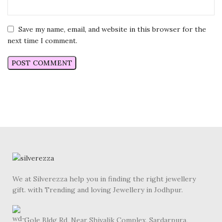
Save my name, email, and website in this browser for the
next time I comment.
We at Silverezza help you in finding the right jewellery
gift. with Trending and loving Jewellery in Jodhpur.
Gole Bldg Rd, Near Shivalik Complex, Sardarpura,