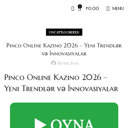
0
₹
0.00
MENU
UNCATEGORIZED
Pinco Online Kazino 2026 – Yeni Trendlər
və İnnovasiyalar
Mohit Soni
Pinco Online Kazino 2026 –
Yeni Trendlər və İnnovasiyalar
▶️ OYNA