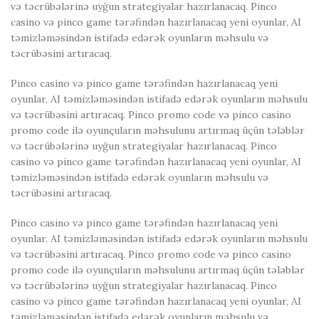
və təcrübələrinə uyğun strategiyalar hazırlanacaq. Pinco
casino və pinco game tərəfindən hazırlanacaq yeni oyunlar, AI
təmizləməsindən istifadə edərək oyunların məhsulu və
təcrübəsini artıracaq.
Pinco casino və pinco game tərəfindən hazırlanacaq yeni
oyunlar, AI təmizləməsindən istifadə edərək oyunların məhsulu
və təcrübəsini artıracaq. Pinco promo code və pinco casino
promo code ilə oyunçuların məhsulunu artırmaq üçün tələblər
və təcrübələrinə uyğun strategiyalar hazırlanacaq. Pinco
casino və pinco game tərəfindən hazırlanacaq yeni oyunlar, AI
təmizləməsindən istifadə edərək oyunların məhsulu və
təcrübəsini artıracaq.
Pinco casino və pinco game tərəfindən hazırlanacaq yeni
oyunlar, AI təmizləməsindən istifadə edərək oyunların məhsulu
və təcrübəsini artıracaq. Pinco promo code və pinco casino
promo code ilə oyunçuların məhsulunu artırmaq üçün tələblər
və təcrübələrinə uyğun strategiyalar hazırlanacaq. Pinco
casino və pinco game tərəfindən hazırlanacaq yeni oyunlar, AI
təmizləməsindən istifadə edərək oyunların məhsulu və