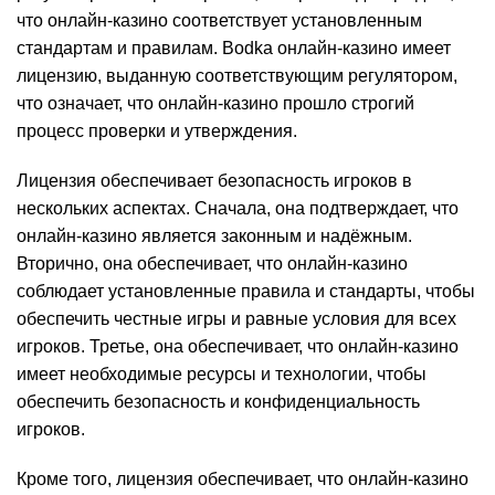
что онлайн-казино соответствует установленным
стандартам и правилам. Вodka онлайн-казино имеет
лицензию, выданную соответствующим регулятором,
что означает, что онлайн-казино прошло строгий
процесс проверки и утверждения.
Лицензия обеспечивает безопасность игроков в
нескольких аспектах. Сначала, она подтверждает, что
онлайн-казино является законным и надёжным.
Вторично, она обеспечивает, что онлайн-казино
соблюдает установленные правила и стандарты, чтобы
обеспечить честные игры и равные условия для всех
игроков. Третье, она обеспечивает, что онлайн-казино
имеет необходимые ресурсы и технологии, чтобы
обеспечить безопасность и конфиденциальность
игроков.
Кроме того, лицензия обеспечивает, что онлайн-казино