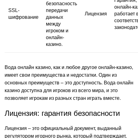
Гарантия,
безопасность
онлайн-ка
SSL-
передачи
Лицензия
работает 
шифрование
данных
соответст
между
законодат
игроком и
онлайн-
казино.
Вода онлайн казино, как и любое другое онлайн-казино,
имеет свои преимущества и недостатки. Один из
основных преимуществ – это доступность. Вода онлайн
казино доступна для игроков из всего мира, и это
позволяет игрокам из разных стран играть вместе.
Лицензия: гарантия безопасности
Лицензия – это официальный документ, выданный
регулятором игорного рынка, который подтверждает,