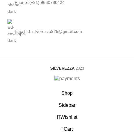
Phone: (+91) 9660780424
Email Id: silverezza925@gmail.com
SILVEREZZA
2023
Shop
Sidebar
Wishlist
245
Cart