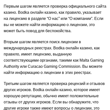
Первым шагом является проверка официального сайта
казино. Вodka онлайн казино, как правило, указывает
на лицензию в разделе “О нас” или “О компании”. Если
вы не можете найти информацию о лицензии, это
может быть повод для беспокойства.
Вторым шагом является поиск лицензии в
международных реестрах. Вodka онлайн казино, как
правило, имеет лицензию, выданную
соответствующими органами, такими как Malta Gaming
Authority или Curacao Gaming Commission. Вы можете
найти информацию о лицензии в этих реестрах.
Третьим шагом является проверка рецензий и отзывов
других игроков. Вodka онлайн казино, которое имеет
хорошую репутацию, обычно имеет положительные
отзывы от других игроков. Если вы обнаружите, что
другие игроки также имеют вопросы о лицензии, это