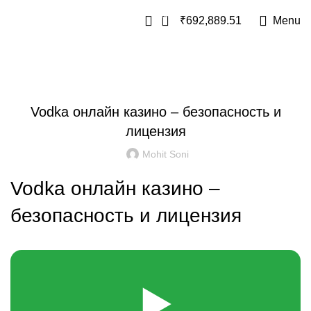
245
₹
692,889.51
Menu
UNCATEGORIZED
Vodka онлайн казино – безопасность и
лицензия
Mohit Soni
Vodka онлайн казино –
безопасность и лицензия
▶️